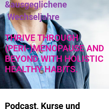
&ausgeglichene
Wechseljahre
THRIVE THROUGH
(PERI-)MENOPAUSE AND
BEYOND WITH HOLISTIC
HEALTHY HABITS.
Podcast, Kurse und